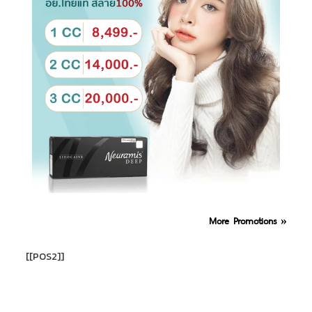
More Promotions »
[[POS2]]